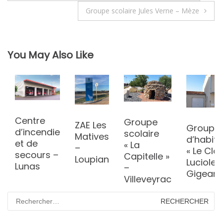
de
Groupe scolaire Jules Verne – Mèze
l’article
You May Also Like
Centre
Groupe
ZAE Les
Groupe
d’incendie
scolaire
Matives
d’habit
et de
« La
–
« Le Clo
secours –
Capitelle »
Loupian
Lucioles
Lunas
–
Gigean
Villeveyrac
Rechercher :