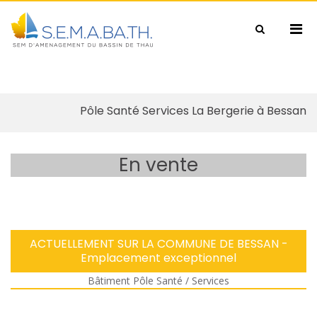
Pri
Show
S.E.M.A.BA.TH
SEM d'aménagement du bassin de
Search
Men
Form
Thau
for
Mobi
Skip
Pôle Santé Services La Bergerie à Bessan
to
content
En vente
ACTUELLEMENT SUR LA COMMUNE DE BESSAN -
Emplacement exceptionnel
Bâtiment Pôle Santé / Services