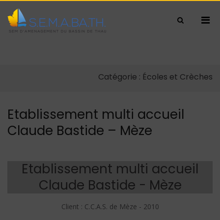
Pri
Show
S.E.M.A.BA.TH
SEM d'aménagement du bassin de
Search
Men
Form
Thau
for
Mobi
Skip
Catégorie :
Écoles et Crèches
to
content
Etablissement multi accueil
Claude Bastide – Mèze
Etablissement multi accueil
Claude Bastide - Mèze
Client : C.C.A.S. de Mèze - 2010