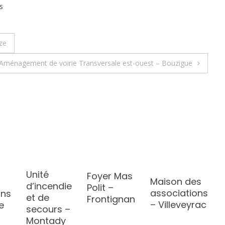
s
ze
Aménagement de voirie Transversale est-ouest – Bouzigue
Unité
Foyer Mas
Maison des
d’incendie
Polit –
associations
ons
et de
Frontignan
– Villeveyrac
e
secours –
Montady