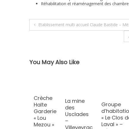
Réhabilitation et réaménagement des chambre
Navigation
Etablissement multi accueil Claude Bastide – Mè
de
l’article
You May Also Like
Crèche
La mine
Groupe
Halte
des
d’habitati
Garderie
Usclades
« Le Clos d
« Lou
–
Laval » –
Mezou »
Villeveyrac