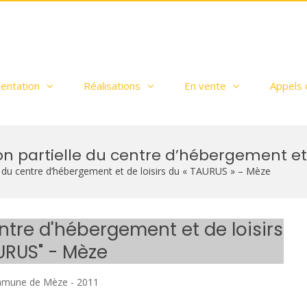
H
u bassin de Thau
entation
Réalisations
En vente
Appels 
n partielle du centre d’hébergement et 
e du centre d’hébergement et de loisirs du « TAURUS » – Mèze
ntre d'hébergement et de loisirs
URUS" - Mèze
ommune de Mèze - 2011